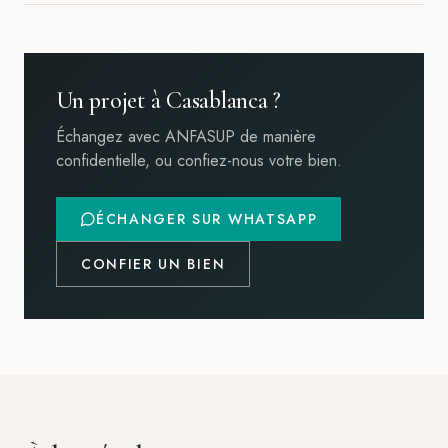
Un projet à Casablanca ?
Échangez avec ANFASUP de manière
confidentielle, ou confiez-nous votre bien.
ÉCHANGER SUR WHATSAPP
CONFIER UN BIEN