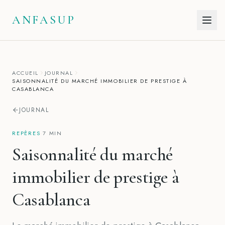
Aller au contenu
ANFASUP
ACCUEIL
JOURNAL
SAISONNALITÉ DU MARCHÉ IMMOBILIER DE PRESTIGE À
CASABLANCA
JOURNAL
REPÈRES
·
7 MIN
Saisonnalité du marché
immobilier de prestige à
Casablanca